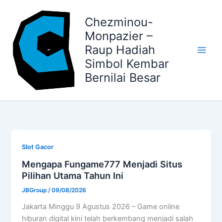
Lewati
ke
Chezminou-
konten
Monpazier –
Raup Hadiah
Simbol Kembar
Bernilai Besar
Slot Gacor
Mengapa Fungame777 Menjadi Situs
Pilihan Utama Tahun Ini
JBGroup
/
09/08/2026
Jakarta Minggu 9 Agustus 2026 – Game online
hiburan digital kini telah berkembang menjadi salah