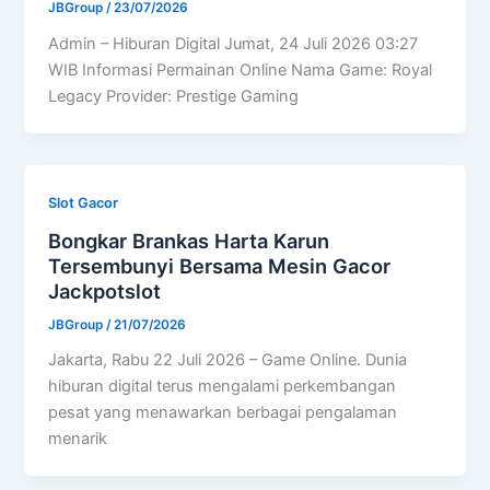
JBGroup
/
23/07/2026
Admin – Hiburan Digital Jumat, 24 Juli 2026 03:27
WIB Informasi Permainan Online Nama Game: Royal
Legacy Provider: Prestige Gaming
Slot Gacor
Bongkar Brankas Harta Karun
Tersembunyi Bersama Mesin Gacor
Jackpotslot
JBGroup
/
21/07/2026
Jakarta, Rabu 22 Juli 2026 – Game Online. Dunia
hiburan digital terus mengalami perkembangan
pesat yang menawarkan berbagai pengalaman
menarik