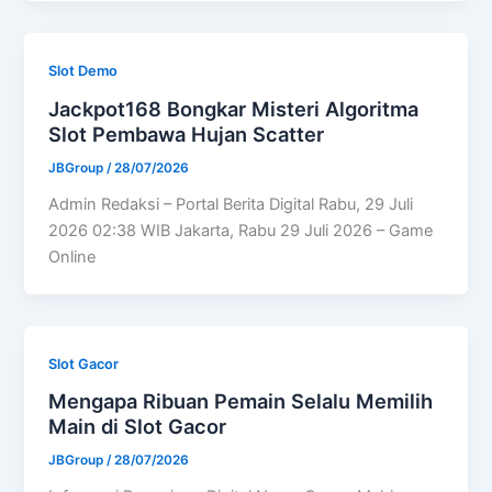
Slot Demo
Jackpot168 Bongkar Misteri Algoritma
Slot Pembawa Hujan Scatter
JBGroup
/
28/07/2026
Admin Redaksi – Portal Berita Digital Rabu, 29 Juli
2026 02:38 WIB Jakarta, Rabu 29 Juli 2026 – Game
Online
Slot Gacor
Mengapa Ribuan Pemain Selalu Memilih
Main di Slot Gacor
JBGroup
/
28/07/2026