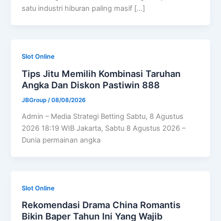
satu industri hiburan paling masif […]
Slot Online
Tips Jitu Memilih Kombinasi Taruhan
Angka Dan Diskon Pastiwin 888
JBGroup
/
08/08/2026
Admin – Media Strategi Betting Sabtu, 8 Agustus
2026 18:19 WIB Jakarta, Sabtu 8 Agustus 2026 –
Dunia permainan angka
Slot Online
Rekomendasi Drama China Romantis
Bikin Baper Tahun Ini Yang Wajib