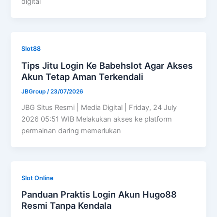
digital
Slot88
Tips Jitu Login Ke Babehslot Agar Akses
Akun Tetap Aman Terkendali
JBGroup
/
23/07/2026
JBG Situs Resmi | Media Digital | Friday, 24 July
2026 05:51 WIB Melakukan akses ke platform
permainan daring memerlukan
Slot Online
Panduan Praktis Login Akun Hugo88
Resmi Tanpa Kendala